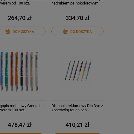
werem od 100 szt.
nadrukiem pełnokolorowym
UV 100 szt.
264,70 zł
334,70 zł
DO KOSZYKA
DO KOSZYKA
gopis metalowy Grenada z
Długopis reklamowy Dip Dye z
werem 100 szt.
końcówką touch pen i
grawerem 100 szt.
478,47 zł
410,21 zł