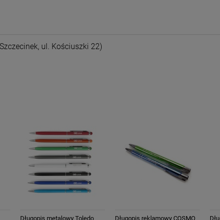
nych kosztów
Szczecinek, ul. Kościuszki 22)
Długopis metalowy Toledo
Długopis reklamowy COSMO
Dłu