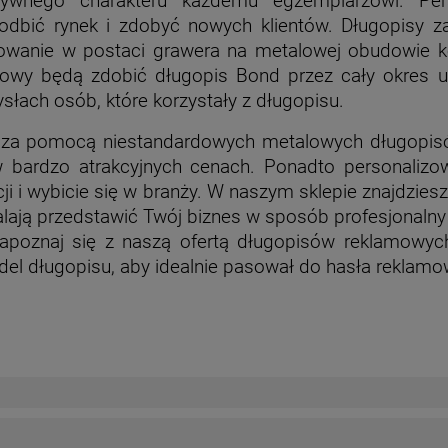
uzywnego charakteru każdemu egzemplarzowi. Per
dbić rynek i zdobyć nowych klientów. Długopisy z
wanie w postaci grawera na metalowej obudowie ko
wy będą zdobić długopis Bond przez cały okres uż
słach osób, które korzystały z długopisu.
y za pomocą niestandardowych metalowych długopi
bardzo atrakcyjnych cenach. Ponadto personalizo
cji i wybicie się w branży. W naszym sklepie znajdzi
ają przedstawić Twój biznes w sposób profesjonalny 
oznaj się z naszą ofertą długopisów reklamowych,
el długopisu, aby idealnie pasował do hasła reklamow