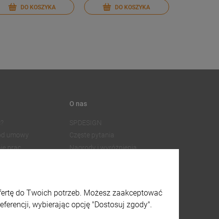
DO KOSZYKA
DO KOSZYKA
O nas
?
SPDESIGN
 od umowy
Częste pytania
ie prac
Nagrody i wyróżnienia
Współpraca z dostawcami
SPDESIGN
Facebook
watności
Instagram
ofertę do Twoich potrzeb. Możesz zaakceptować
lików cookies
X
ferencji, wybierając opcję "Dostosuj zgody".