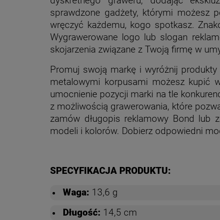
dyskretnego graweru, dodając ekskl
sprawdzone gadżety, którymi możesz po
wręczyć każdemu, kogo spotkasz. Znako
Wygrawerowane logo lub slogan reklamo
skojarzenia związane z Twoją firmę w umy
Promuj swoją markę i wyróżnij produkt
metalowymi korpusami możesz kupić w 
umocnienie pozycji marki na tle konkuren
z możliwością grawerowania, które pozwal
zamów długopis reklamowy Bond lub zap
modeli i kolorów. Dobierz odpowiedni mod
SPECYFIKACJA PRODUKTU:
Waga:
13,6 g
Długość:
14,5 cm