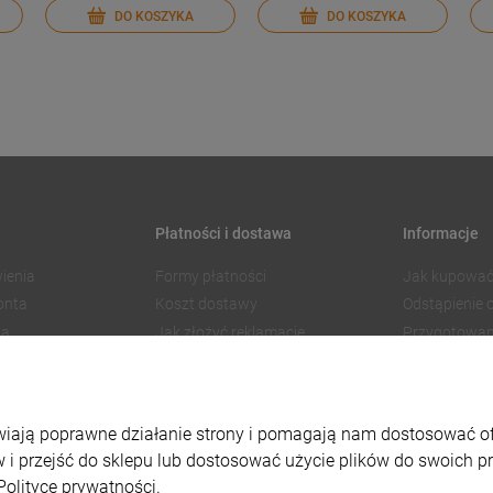
DO KOSZYKA
DO KOSZYKA
Płatności i dostawa
Informacje
ienia
Formy płatności
Jak kupować
onta
Koszt dostawy
Odstąpienie
ia
Jak złożyć reklamację
Przygotowan
Czas realizacji zamówienia
Znakowanie
Regulamin 
Polityka pry
liwiają poprawne działanie strony i pomagają nam dostosować 
Ustawienia p
 i przejść do sklepu lub dostosować użycie plików do swoich pre
Polityce prywatności.