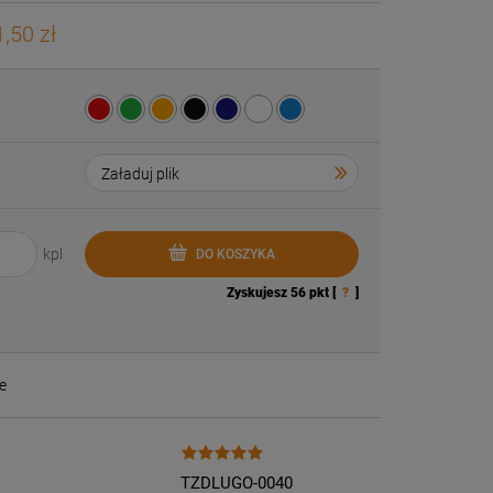
,50 zł
kpl
DO KOSZYKA
Zyskujesz
56
pkt [
?
]
e
TZDLUGO-0040