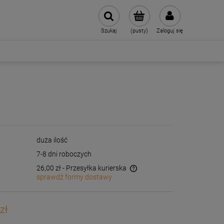
Szukaj
(pusty)
Zaloguj się
duża ilość
7-8 dni roboczych
26,00 zł
- Przesyłka kurierska
sprawdź formy dostawy
Cena nie zawiera ewentualnych kosztów
płatności
zł