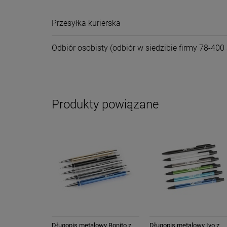
Cena nie zawiera ewentual
Przesyłka kurierska
płatności
Odbiór osobisty
(odbiór w siedzibie firmy 78-400 
Produkty powiązane
Długopis metalowy Bonito z
Długopis metalowy Ivo z