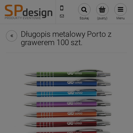
221002030
sklep@reklamydrukarnia.pl
Szukaj
(pusty)
Menu
Długopis metalowy Porto z
grawerem 100 szt.