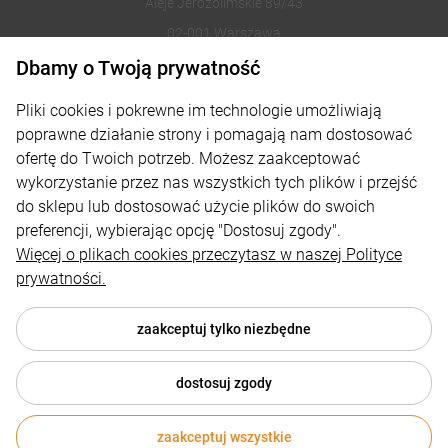
Aleje Jerozolimskie 89/43
02-001 Warszawa
Dbamy o Twoją prywatność
221002030
Pliki cookies i pokrewne im technologie umożliwiają
sklep@reklamydrukarnia.pl
poprawne działanie strony i pomagają nam dostosować
ofertę do Twoich potrzeb. Możesz zaakceptować
Moje konto
wykorzystanie przez nas wszystkich tych plików i przejść
do sklepu lub dostosować użycie plików do swoich
Płatności i dostawa
preferencji, wybierając opcję "Dostosuj zgody".
Informacje
Więcej o plikach cookies przeczytasz w naszej Polityce
prywatności.
O nas
zaakceptuj tylko niezbędne
dostosuj zgody
© 2026 reklamydrukarnia.pl . Wszelkie prawa zastrzeżone.
Styl graficzny i aplikacje ShopGadget.pl
Sklep internetowy
zaakceptuj wszystkie
222,75 zł
netto
DO KOSZYKA
Shoper.pl