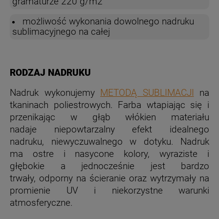
gramaturze 220 g/m2
możliwość wykonania dowolnego nadruku
sublimacyjnego na całej
RODZAJ NADRUKU
Nadruk wykonujemy
METODĄ SUBLIMACJI
na
tkaninach poliestrowych. Farba wtapiając się i
przenikając w głąb włókien materiału
nadaje niepowtarzalny efekt idealnego
nadruku, niewyczuwalnego w dotyku.
Nadruk
ma ostre i nasycone kolory, wyraziste i
głębokie a jednocześnie jest
bardzo
trwały,
odporny na ścieranie
oraz
wytrzymały na
promienie UV
i
niekorzystne warunki
atmosferyczne.