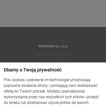
SPDESIGN sp. z o.o.
Aleje Jerozolimskie 89/43
02-001 Warszawa
Dbamy o Twoją prywatność
221002030
Pliki cookies i pokrewne im technologie umożliwiają
sklep@reklamydrukarnia.pl
poprawne działanie strony i pomagają nam dostosować
ofertę do Twoich potrzeb. Możesz zaakceptować
Moje konto
wykorzystanie przez nas wszystkich tych plików i przejść
do sklepu lub dostosować użycie plików do swoich
Płatności i dostawa