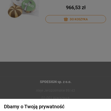
966,53 zł
DO KOSZYKA
SPDESIGN sp. z o.o.
Aleje Jerozolimskie 89/43
02-001 Warszawa
Dbamy o Twoją prywatność
221002030