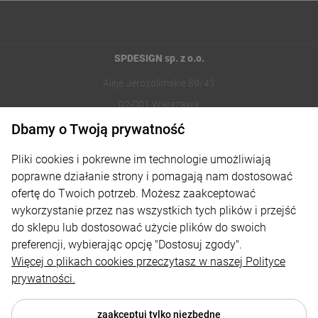
SPDESIGN sp. z o.o.
Aleje Jerozolimskie 89/43
02-001 Warszawa
Dbamy o Twoją prywatność
221002030
Pliki cookies i pokrewne im technologie umożliwiają
sklep@reklamydrukarnia.pl
poprawne działanie strony i pomagają nam dostosować
ofertę do Twoich potrzeb. Możesz zaakceptować
Moje konto
wykorzystanie przez nas wszystkich tych plików i przejść
do sklepu lub dostosować użycie plików do swoich
Płatności i dostawa
preferencji, wybierając opcję "Dostosuj zgody".
Informacje
Więcej o plikach cookies przeczytasz w naszej Polityce
prywatności.
O nas
zaakceptuj tylko niezbędne