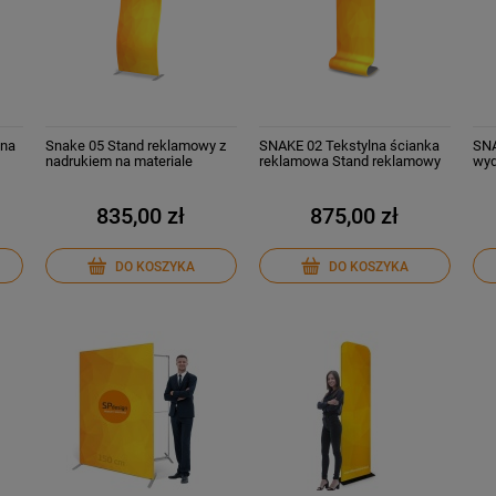
lna
Snake 05 Stand reklamowy z
SNAKE 02 Tekstylna ścianka
SNA
nadrukiem na materiale
reklamowa Stand reklamowy
wyd
poliestrowym
z w
835,00 zł
875,00 zł
DO KOSZYKA
DO KOSZYKA