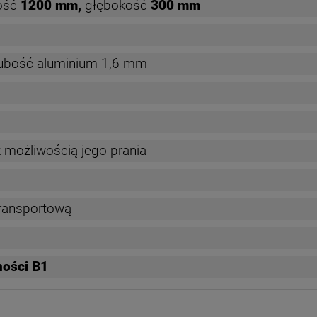
ość
1200 mm,
głębokość
300 mm
rubość aluminium 1,6 mm
 z możliwością jego prania
ransportową
ności B1