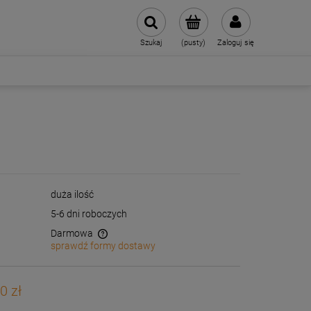
Szukaj
(pusty)
Zaloguj się
duża ilość
5-6 dni roboczych
Darmowa
sprawdź formy dostawy
wentualnych kosztów
0 zł