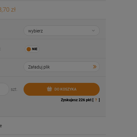
,70 zł
:
szt.
DO KOSZYKA
Zyskujesz
226
pkt [
?
]
e