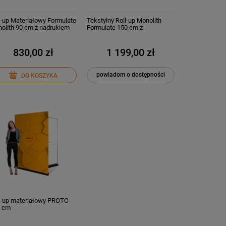
l-up Materiałowy Formulate
Tekstylny Roll-up Monolith
olith 90 cm z nadrukiem
Formulate 150 cm z
wydrukiem Standy reklamowe
830,00 zł
1 199,00 zł
powiadom o dostępności
DO KOSZYKA
l-up materiałowy PROTO
 cm