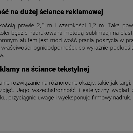
ość na dużej ściance reklamowej
ością prawie 2,5 m i szerokości 1,2 m. Taka pow
kolei będzie nadrukowana metodą sublimacji na elast
gromnym atutem jest możliwość prania poszycia w pra
właściwości ognioodporności, co wyraźnie podkreśla 
ów.
eklamy na ściance tekstylnej
alne rozwiązanie na różnorodne okazje, takie jak targi
zdjęć. Jego wszechstronność i estetyczny wygląd sp
u, przyciągnie uwagę i wyeksponuje firmowy nadruk.