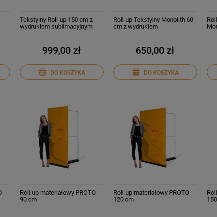
Tekstylny Roll-up 150 cm z
Roll-up Tekstylny Monolith 60
Rol
wydrukiem sublimacyjnym
cm z wydrukiem
Mon
999,00 zł
650,00 zł
DO KOSZYKA
DO KOSZYKA
O
Roll-up materiałowy PROTO
Roll-up materiałowy PROTO
Rol
90 cm
120 cm
150