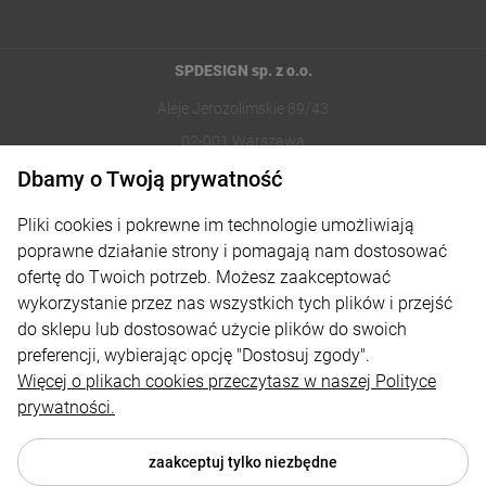
SPDESIGN sp. z o.o.
Aleje Jerozolimskie 89/43
02-001 Warszawa
Dbamy o Twoją prywatność
221002030
Pliki cookies i pokrewne im technologie umożliwiają
sklep@reklamydrukarnia.pl
poprawne działanie strony i pomagają nam dostosować
ofertę do Twoich potrzeb. Możesz zaakceptować
Moje konto
wykorzystanie przez nas wszystkich tych plików i przejść
do sklepu lub dostosować użycie plików do swoich
Płatności i dostawa
preferencji, wybierając opcję "Dostosuj zgody".
Informacje
Więcej o plikach cookies przeczytasz w naszej Polityce
prywatności.
O nas
zaakceptuj tylko niezbędne