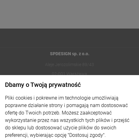
SPDESIGN sp. z o.o.
Aleje Jerozolimskie 89/43
02-001 Warszawa
Dbamy o Twoją prywatność
221002030
Pliki cookies i pokrewne im technologie umożliwiają
sklep@reklamydrukarnia.pl
poprawne działanie strony i pomagają nam dostosować
ofertę do Twoich potrzeb. Możesz zaakceptować
Moje konto
wykorzystanie przez nas wszystkich tych plików i przejść
do sklepu lub dostosować użycie plików do swoich
Płatności i dostawa
preferencji, wybierając opcję "Dostosuj zgody".