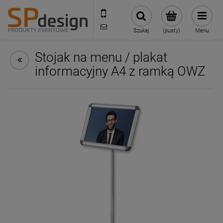
221002030
sklep@reklamydrukarnia.pl
Szukaj
(pusty)
Menu
Stojak na menu / plakat
informacyjny A4 z ramką OWZ