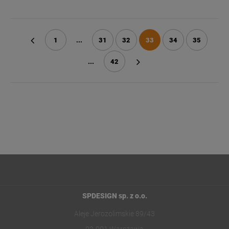
1
...
31
32
33
34
35
«
...
42
»
SPDESIGN sp. z o.o.
Aleje Jerozolimskie 89/43