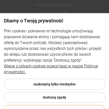
Aleje Jerozolimskie 89/43
02-001 Warszawa
Dbamy o Twoją prywatność
221002030
Pliki cookies i pokrewne im technologie umożliwiają
sklep@reklamydrukarnia.pl
poprawne działanie strony i pomagają nam dostosować
ofertę do Twoich potrzeb. Możesz zaakceptować
Moje konto
wykorzystanie przez nas wszystkich tych plików i przejść
do sklepu lub dostosować użycie plików do swoich
Płatności i dostawa
preferencji, wybierając opcję "Dostosuj zgody".
Informacje
Więcej o plikach cookies przeczytasz w naszej Polityce
prywatności.
O nas
zaakceptuj tylko niezbędne
dostosuj zgody
© 2026 reklamydrukarnia.pl . Wszelkie prawa zastrzeżone.
Styl graficzny i aplikacje ShopGadget.pl
Sklep internetowy