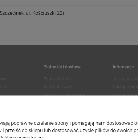
Szczecinek, ul. Kościuszki 22)
Płatności i dostawa
Informacje
ienia
Formy płatności
Jak kupować
onta
Koszt dostawy
Odstąpienie
ia
Jak złożyć reklamację
Przygotowan
Czas realizacji zamówienia
Znakowanie
Regulamin 
Polityka pry
liwiają poprawne działanie strony i pomagają nam dostosować 
Ustawienia p
 i przejść do sklepu lub dostosować użycie plików do swoich pre
Polityce prywatności.