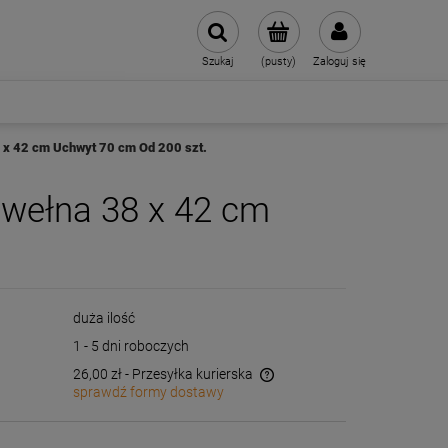
Szukaj
(pusty)
Zaloguj się
8 x 42 cm Uchwyt 70 cm Od 200 szt.
awełna 38 x 42 cm
duża ilość
1 - 5 dni roboczych
26,00 zł
- Przesyłka kurierska
sprawdź formy dostawy
Cena nie zawiera ewentualnych kosztów
płatności