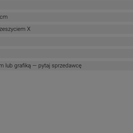
 cm
zeszyciem X
 lub grafiką — pytaj sprzedawcę
nych kosztów