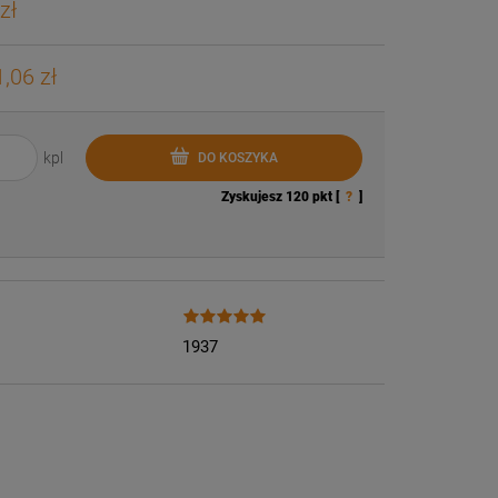
zł
,06 zł
kpl
DO KOSZYKA
Zyskujesz
120
pkt [
?
]
1937