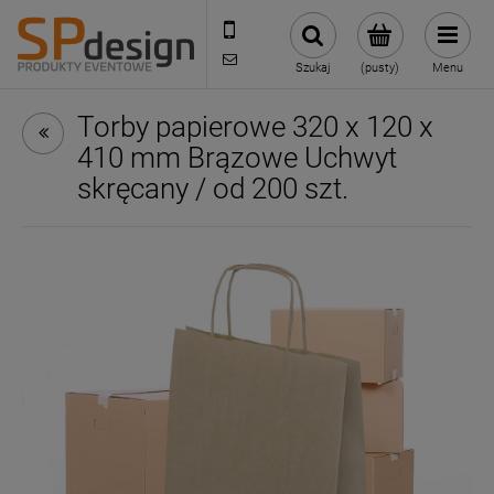
221002030
sklep@reklamydrukarnia.pl
Szukaj
(pusty)
Menu
Torby papierowe 320 x 120 x
410 mm Brązowe Uchwyt
skręcany / od 200 szt.