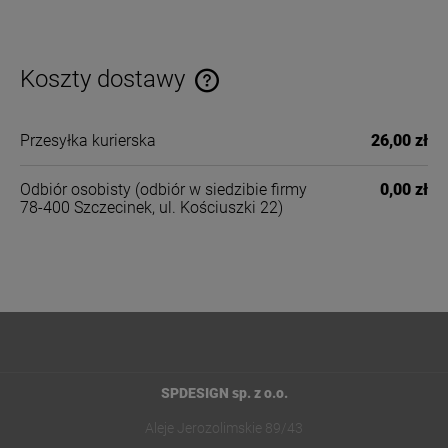
Koszty dostawy
Cena nie zawiera ewentualnych kosztów płatności
Przesyłka kurierska
26,00 zł
Odbiór osobisty
(odbiór w siedzibie firmy
0,00 zł
78-400 Szczecinek, ul. Kościuszki 22)
SPDESIGN sp. z o.o.
Aleje Jerozolimskie 89/43