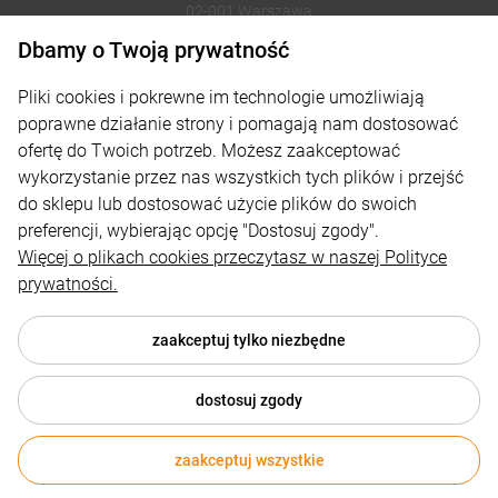
02-001 Warszawa
Dbamy o Twoją prywatność
221002030
Pliki cookies i pokrewne im technologie umożliwiają
sklep@reklamydrukarnia.pl
poprawne działanie strony i pomagają nam dostosować
ofertę do Twoich potrzeb. Możesz zaakceptować
Moje konto
wykorzystanie przez nas wszystkich tych plików i przejść
do sklepu lub dostosować użycie plików do swoich
Płatności i dostawa
preferencji, wybierając opcję "Dostosuj zgody".
Informacje
Więcej o plikach cookies przeczytasz w naszej Polityce
prywatności.
O nas
zaakceptuj tylko niezbędne
dostosuj zgody
© 2026 reklamydrukarnia.pl . Wszelkie prawa zastrzeżone.
Styl graficzny i aplikacje ShopGadget.pl
Sklep internetowy
zaakceptuj wszystkie
280,49 zł
netto
DO KOSZYKA
Shoper.pl