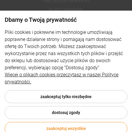
Aleje Jerozolimskie 89/43
02-001 Warszawa
Dbamy o Twoją prywatność
221002030
Pliki cookies i pokrewne im technologie umożliwiają
sklep@reklamydrukarnia.pl
poprawne działanie strony i pomagają nam dostosować
ofertę do Twoich potrzeb. Możesz zaakceptować
Moje konto
wykorzystanie przez nas wszystkich tych plików i przejść
do sklepu lub dostosować użycie plików do swoich
Płatności i dostawa
preferencji, wybierając opcję "Dostosuj zgody".
Informacje
Więcej o plikach cookies przeczytasz w naszej Polityce
prywatności.
O nas
zaakceptuj tylko niezbędne
dostosuj zgody
© 2026 reklamydrukarnia.pl . Wszelkie prawa zastrzeżone.
Styl graficzny i aplikacje ShopGadget.pl
Sklep internetowy
zaakceptuj wszystkie
165,85 zł
netto
DO KOSZYKA
Shoper.pl