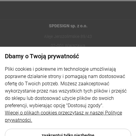
SPDESIGN sp. z o.o.
Aleje Jerozolimskie 89/43
02-001 Warszawa
Dbamy o Twoją prywatność
221002030
Pliki cookies i pokrewne im technologie umożliwiają
sklep@reklamydrukarnia.pl
poprawne działanie strony i pomagają nam dostosować
ofertę do Twoich potrzeb. Możesz zaakceptować
Moje konto
wykorzystanie przez nas wszystkich tych plików i przejść
do sklepu lub dostosować użycie plików do swoich
Płatności i dostawa
preferencji, wybierając opcję "Dostosuj zgody".
Informacje
Więcej o plikach cookies przeczytasz w naszej Polityce
prywatności.
O nas
zaakceptuj tylko niezbędne