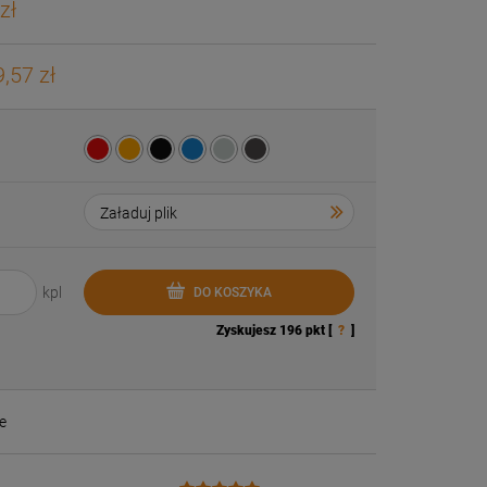
zł
,57 zł
kpl
DO KOSZYKA
Zyskujesz
196
pkt [
?
]
e