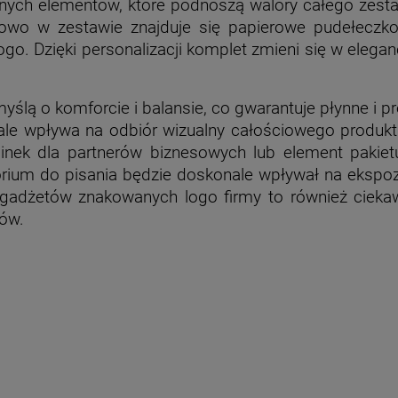
nych elementów, które podnoszą walory całego zesta
kowo w zestawie znajduje się papierowe pudełeczk
Dzięki personalizacji komplet zmieni się w eleganck
ą o komforcie i balansie, co gwarantuje płynne i pre
e wpływa na odbiór wizualny całościowego produkt
minek dla partnerów biznesowych lub element pakie
ium do pisania będzie doskonale wpływał na ekspozyc
 gadżetów znakowanych logo firmy to również ciekawy
ków.