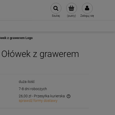
Szukaj
(pusty)
Zaloguj się
ówek z grawerem Logo
 Ołówek z grawerem
duża ilość
7-8 dni roboczych
26,00 zł
- Przesyłka kurierska
sprawdź formy dostawy
Cena nie zawiera ewentualnych kosztów
płatności