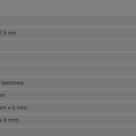
2,5 cm
 laserowy
mm
m x 6 mm
x 6 mm