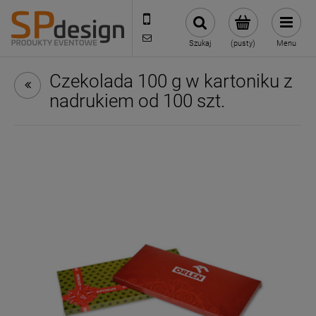
221002030
sklep@reklamydrukarnia.pl
Szukaj
(pusty)
Menu
Czekolada 100 g w kartoniku z
nadrukiem od 100 szt.