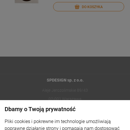
DO KOSZYKA
SPDESIGN sp. z o.o.
Aleje Jerozolimskie 89/43
02-001 Warszawa
Dbamy o Twoją prywatność
221002030
Pliki cookies i pokrewne im technologie umożliwiają
sklep@reklamydrukarnia.pl
poprawne działanie strony i pomagają nam dostosować