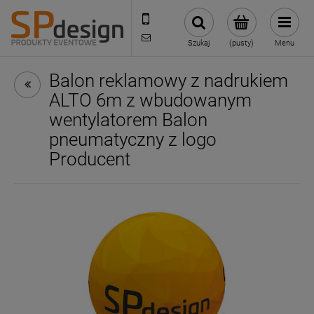
221002030
sklep@reklamydrukarnia.pl
Szukaj
(pusty)
Menu
Balon reklamowy z nadrukiem
ALTO 6m z wbudowanym
wentylatorem Balon
pneumatyczny z logo
Producent