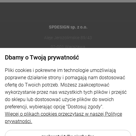
SPDESIGN sp. z o.o.
Aleje Jerozolimskie 89/43
02-001 Warszawa
Dbamy o Twoją prywatność
221002030
Pliki cookies i pokrewne im technologie umożliwiają
sklep@reklamydrukarnia.pl
poprawne działanie strony i pomagają nam dostosować
ofertę do Twoich potrzeb. Możesz zaakceptować
Moje konto
wykorzystanie przez nas wszystkich tych plików i przejść
do sklepu lub dostosować użycie plików do swoich
Płatności i dostawa
preferencji, wybierając opcję "Dostosuj zgody".
Informacje
Więcej o plikach cookies przeczytasz w naszej Polityce
prywatności.
O nas