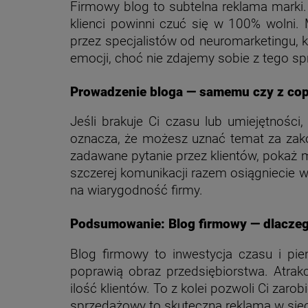
Firmowy blog to subtelna reklama marki
klienci powinni czuć się w 100% wolni.
przez specjalistów od neuromarketingu, 
emocji, choć nie zdajemy sobie z tego spr
Prowadzenie bloga — samemu czy z co
Jeśli brakuje Ci czasu lub umiejętności,
oznacza, że możesz uznać temat za zak
zadawane pytanie przez klientów, pokaż 
szczerej komunikacji razem osiągniecie w
na wiarygodność firmy.
Podsumowanie:
Blog firmowy — dlacze
Blog firmowy to inwestycja czasu i pi
poprawią obraz przedsiębiorstwa. Atrak
ilość klientów. To z kolei pozwoli Ci zaro
sprzedażowy to skuteczna reklama w siec