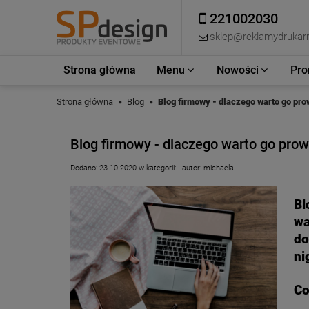
221002030
sklep@reklamydrukarn
Strona główna
Menu
Nowości
Pro
Strona główna
Blog
Blog firmowy - dlaczego warto go pr
Blog firmowy - dlaczego warto go pro
Dodano:
23-10-2020
w kategorii:
-
autor:
michaela
Bl
wa
do
ni
Co