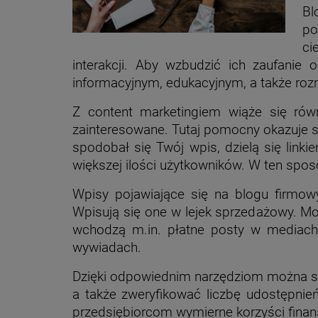
Bl
po
ci
interakcji. Aby wzbudzić ich zaufanie 
informacyjnym, edukacyjnym, a także ro
Z content marketingiem wiąże się ró
zainteresowane. Tutaj pomocny okazuje s
spodobał się Twój wpis, dzielą się link
większej ilości użytkowników. W ten spo
Wpisy pojawiające się na blogu firmo
Wpisują się one w lejek sprzedażowy. 
wchodzą m.in. płatne posty w mediach
wywiadach.
Dzięki odpowiednim narzędziom można spra
a także zweryfikować liczbę udostępnie
przedsiębiorcom wymierne korzyści fina