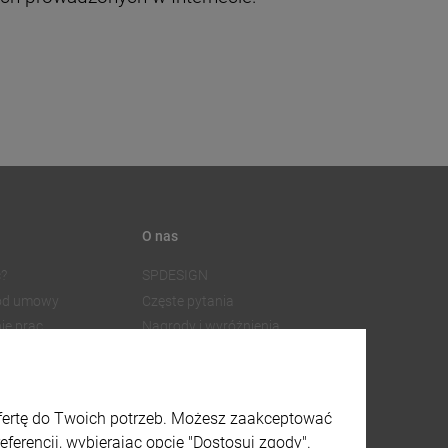
O nas
?
SPDESIGN
 od umowy
Częste pytania
ie prac
Nagrody i wyróżnienia
Współpraca z dostawcami
SPDESIGN
Facebook
watności
Instagram
ofertę do Twoich potrzeb. Możesz zaakceptować
lików cookies
X
ferencji, wybierając opcję "Dostosuj zgody".