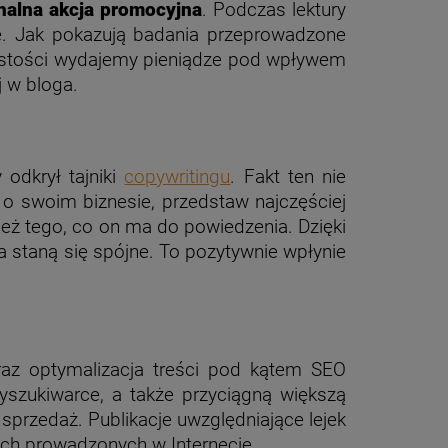
halna akcja promocyjna
. Podczas lektury
ję. Jak pokazują badania przeprowadzone
ywistości wydajemy pieniądze pod wpływem
j w bloga.
 odkrył tajniki
copywritingu
. Fakt ten nie
 swoim biznesie, przedstaw najczęściej
eż tego, co on ma do powiedzenia. Dzięki
a staną się spójne. To pozytywnie wpłynie
raz optymalizacja treści pod kątem SEO
yszukiwarce, a także przyciągną większą
ć sprzedaż. Publikacje uwzględniające lejek
ych prowadzonych w Internecie.