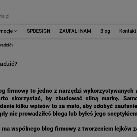
ia.pl
mocje
SPDESIGN
ZAUFALI NAM
Blog
Kontakt
owadzić?
wadzić?
og firmowy to jedno z narzędzi wykorzystywanych 
rto skorzystać, by zbudować silną markę. Samo
danie kilku wpisów to za mało, aby zdobyć zaufanie 
gdy nie prowadziłeś bloga lub byłeś jego sceptykiem
 ma wspólnego blog firmowy z tworzeniem lejków 