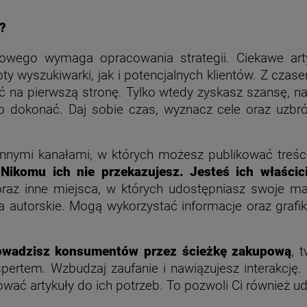
?
mowego wymaga opracowania strategii. Ciekawe ar
y wyszukiwarki, jak i potencjalnych klientów. Z cza
ć na pierwszą stronę. Tylko wtedy zyskasz szansę, n
go dokonać. Daj sobie czas, wyznacz cele oraz uzbró
nnymi kanałami, w których możesz publikować treśc
 Nikomu ich nie przekazujesz. Jesteś ich właścic
raz inne miejsca, w których udostępniasz swoje mat
autorskie. Mogą wykorzystać informacje oraz grafiki
owadzisz konsumentów przez ścieżkę zakupową
, 
kspertem. Wzbudzaj zaufanie i nawiązujesz interakcję
ć artykuły do ich potrzeb. To pozwoli Ci również ud