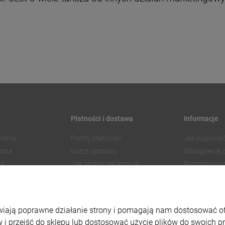
Płatności i dostawa
Informacje
ienia
Formy płatności
Jak kupować
onta
Koszt dostawy
Odstąpienie
ia
Jak złożyć reklamację
Przygotowan
Czas realizacji zamówienia
Znakowanie
Regulamin 
Polityka pry
liwiają poprawne działanie strony i pomagają nam dostosować 
Ustawienia p
 i przejść do sklepu lub dostosować użycie plików do swoich pre