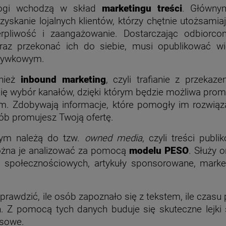
ogi wchodzą w skład
marketingu treści
. Główny
zyskanie lojalnych klientów, którzy chętnie utożsamiaj
erpliwość i zaangażowanie. Dostarczając odbiorco
oraz przekonać ich do siebie, musi opublikować wi
zrywkowym.
wnież
inbound marketing
, czyli trafianie z przeka
ię wybór kanałów, dzięki którym będzie możliwa pro
iem. Zdobywają informacje, które pomogły im rozwią
sób promujesz Twoją ofertę.
wym należą do tzw.
owned media
, czyli treści pub
Można je analizować za pomocą
modelu PESO
. Służy 
 społecznościowych, artykuły sponsorowane, marke
wdzić, ile osób zapoznało się z tekstem, ile czasu p
ń. Z pomocą tych danych buduje się skuteczne lejki
nsowe.