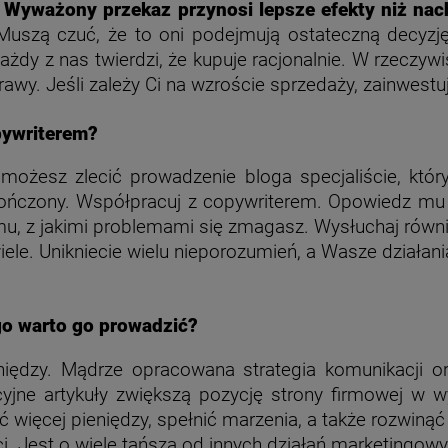
.
Wyważony przekaz przynosi lepsze efekty niż nac
 Muszą czuć, że to oni podejmują ostateczną decyz
każdy z nas twierdzi, że kupuje racjonalnie. W rzecz
awy. Jeśli zależy Ci na wzroście sprzedaży, zainwestu
pywriterem?
 możesz zlecić prowadzenie bloga specjaliście, który
ończony. Współpracuj z copywriterem. Opowiedz mu o
mu, z jakimi problemami się zmagasz. Wysłuchaj równi
iele. Unikniecie wielu nieporozumień, a Wasze działani
go
warto go prowadzić?
eniędzy. Mądrze opracowana strategia komunikacji o
cyjne artykuły zwiększą pozycję strony firmowej w w
bić więcej pieniędzy, spełnić marzenia, a także rozwiną
i. Jest o wiele tańsza od innych działań marketingow