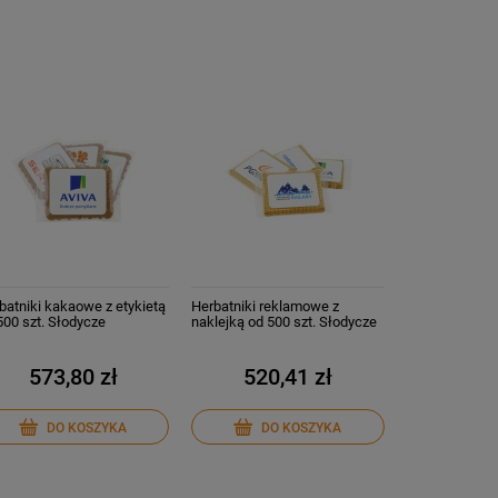
batniki kakaowe z etykietą
Herbatniki reklamowe z
500 szt. Słodycze
naklejką od 500 szt. Słodycze
lamowe Ciastka z Logo
reklamowe z Twoim logo
573,80 zł
520,41 zł
DO KOSZYKA
DO KOSZYKA