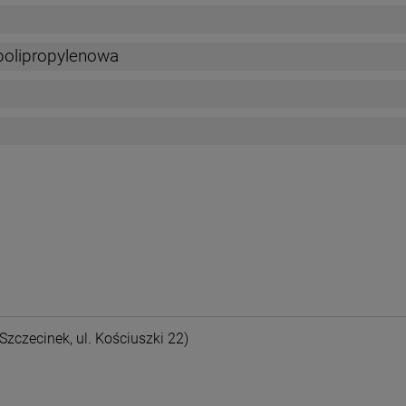
polipropylenowa
nych kosztów
Szczecinek, ul. Kościuszki 22)