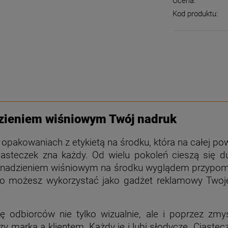
Ocena:
Kod produktu:
dzieniem wiśniowym Twój nadruk
opakowaniach z etykietą na środku, która na całej p
asteczek zna każdy. Od wielu pokoleń cieszą się du
 z nadzieniem wiśniowym na środku wyglądem przypomi
o możesz wykorzystać jako gadżet reklamowy Twojej 
ę odbiorców nie tylko wizualnie, ale i poprzez zmy
y marką a klientem. Każdy je i lubi słodycze. Ciastecz