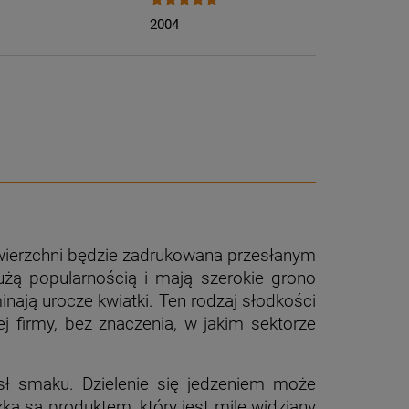
2004
owierzchni będzie zadrukowana przesłanym
żą popularnością i mają szerokie grono
nają urocze kwiatki. Ten rodzaj słodkości
firmy, bez znaczenia, w jakim sektorze
sł smaku. Dzielenie się jedzeniem może
ka są produktem, który jest mile widziany