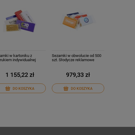
amki w kartoniku z
Sezamki w obwolucie od 500
rukiem indywidualnej
szt. Słodycze reklamowe
iki
Ciastka z Logo
1 155,22 zł
979,33 zł
DO KOSZYKA
DO KOSZYKA