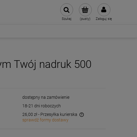
Szukaj
(pusty)
Zaloguj się
wym Twój nadruk 500
dostępny na zamówienie
18-21 dni roboczych
26,00 zł
- Przesyłka kurierska
sprawdź formy dostawy
Cena nie zawiera ewentualnych kosztów
płatności