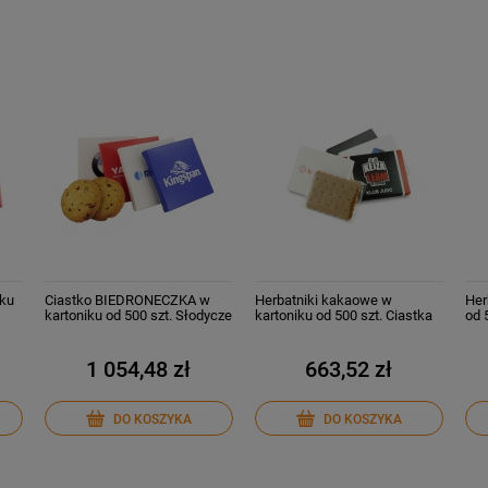
iku
Ciastko BIEDRONECZKA w
Herbatniki kakaowe w
Her
kartoniku od 500 szt. Słodycze
kartoniku od 500 szt. Ciastka
od 
reklamowe z Twoim
reklamowe Słodycze z
rek
nadrukiem
nadrukiem
1 054,48 zł
663,52 zł
DO KOSZYKA
DO KOSZYKA