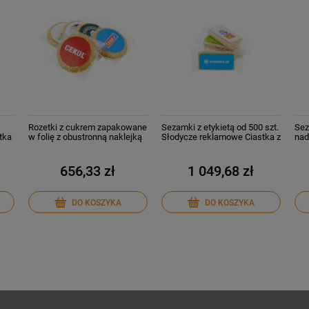
Rozetki z cukrem zapakowane
Sezamki z etykietą od 500 szt.
Sez
tka
w folię z obustronną naklejką
Słodycze reklamowe Ciastka z
nad
o
od 500 szt. Słodycze
Twoim Logo
graf
reklamowe
656,33 zł
1 049,68 zł
DO KOSZYKA
DO KOSZYKA