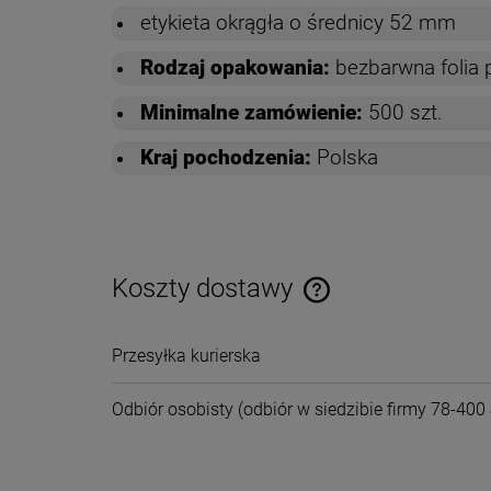
etykieta okrągła o średnicy 52 mm
Rodzaj opakowania:
b
ezbarwna folia 
Minimalne zamówienie:
500 szt.
Kraj pochodzenia:
Polska
Koszty dostawy
Cena nie zawiera ewentual
Przesyłka kurierska
płatności
Odbiór osobisty
(odbiór w siedzibie firmy 78-400 