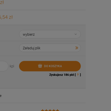
zł
,54 zł
kpl
DO KOSZYKA
Zyskujesz
186
pkt [
?
]
e