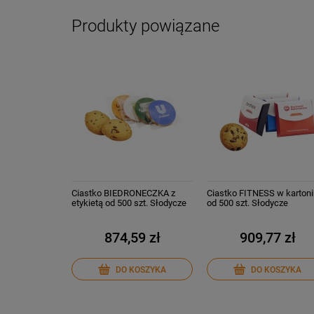
Produkty powiązane
Ciastko BIEDRONECZKA z
Ciastko FITNESS w karton
etykietą od 500 szt. Słodycze
od 500 szt. Słodycze
reklamowe z Twoim LOGO
reklamowe z Twoim
nadrukiem
874,59 zł
909,77 zł
DO KOSZYKA
DO KOSZYKA