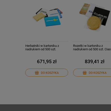
Herbatniki w kartoniku z
Rozetki w kartoniku z
nadrukiem od 500 szt.
nadrukiem od 500 szt. Cias
Słodycze z logo Ciastka
reklamowe Słodycze z log
reklamowe Upominki
671,95 zł
839,41 zł
DO KOSZYKA
DO KOSZYKA