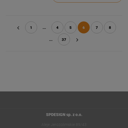
1
...
4
5
6
7
8
«
...
37
»
SPDESIGN sp. z o.o.
Aleje Jerozolimskie 89/43