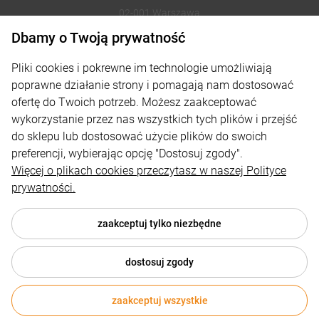
02-001 Warszawa
Dbamy o Twoją prywatność
221002030
Pliki cookies i pokrewne im technologie umożliwiają
sklep@reklamydrukarnia.pl
poprawne działanie strony i pomagają nam dostosować
ofertę do Twoich potrzeb. Możesz zaakceptować
Moje konto
wykorzystanie przez nas wszystkich tych plików i przejść
do sklepu lub dostosować użycie plików do swoich
Płatności i dostawa
preferencji, wybierając opcję "Dostosuj zgody".
Informacje
Więcej o plikach cookies przeczytasz w naszej Polityce
prywatności.
O nas
zaakceptuj tylko niezbędne
dostosuj zgody
© 2026 reklamydrukarnia.pl . Wszelkie prawa zastrzeżone.
Styl graficzny i aplikacje ShopGadget.pl
Sklep internetowy
zaakceptuj wszystkie
Shoper.pl