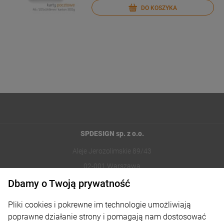
DO KOSZYKA
SPDESIGN sp. z o.o.
Aleje Jerozolimskie 89/43
02-001 Warszawa
Dbamy o Twoją prywatność
221002030
Pliki cookies i pokrewne im technologie umożliwiają
sklep@reklamydrukarnia.pl
poprawne działanie strony i pomagają nam dostosować