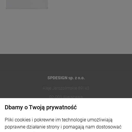
SPDESIGN sp. z o.o.
Aleje Jerozolimskie 89/43
02-001 Warszawa
Dbamy o Twoją prywatność
221002030
Pliki cookies i pokrewne im technologie umożliwiają
sklep@reklamydrukarnia.pl
poprawne działanie strony i pomagają nam dostosować