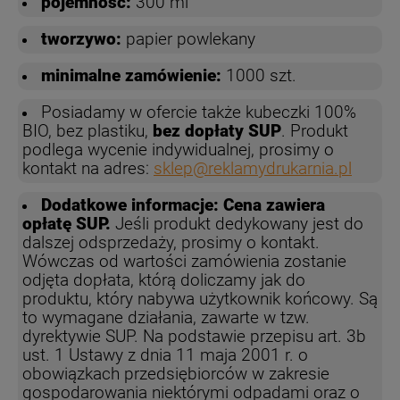
pojemność:
300 ml
tworzywo:
papier powlekany
minimalne zamówienie:
1000 szt.
Posiadamy w ofercie także kubeczki 100%
BIO, bez plastiku,
bez dopłaty SUP
. Produkt
podlega wycenie indywidualnej, prosimy o
kontakt na adres:
sklep@reklamydrukarnia.pl
Dodatkowe informacje:
Cena zawiera
opłatę SUP.
Jeśli produkt dedykowany jest do
dalszej odsprzedaży, prosimy o kontakt.
Wówczas od wartości zamówienia zostanie
odjęta dopłata, którą doliczamy jak do
produktu, który nabywa użytkownik końcowy. Są
to wymagane działania, zawarte w tzw.
dyrektywie SUP. Na podstawie przepisu art. 3b
ust. 1 Ustawy z dnia 11 maja 2001 r. o
obowiązkach przedsiębiorców w zakresie
gospodarowania niektórymi odpadami oraz o