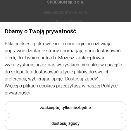
SPDESIGN sp. z o.o.
Aleje Jerozolimskie 89/43
02-001 Warszawa
Dbamy o Twoją prywatność
221002030
Pliki cookies i pokrewne im technologie umożliwiają
sklep@reklamydrukarnia.pl
poprawne działanie strony i pomagają nam dostosować
ofertę do Twoich potrzeb. Możesz zaakceptować
Moje konto
wykorzystanie przez nas wszystkich tych plików i przejść
do sklepu lub dostosować użycie plików do swoich
Płatności i dostawa
preferencji, wybierając opcję "Dostosuj zgody".
Informacje
Więcej o plikach cookies przeczytasz w naszej Polityce
prywatności.
O nas
zaakceptuj tylko niezbędne
dostosuj zgody
© 2026 reklamydrukarnia.pl . Wszelkie prawa zastrzeżone.