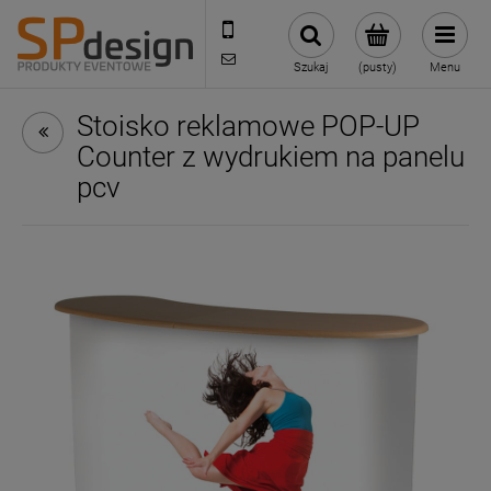
221002030
sklep@reklamydrukarnia.pl
Szukaj
(pusty)
Menu
Stoisko reklamowe POP-UP
Counter z wydrukiem na panelu
pcv