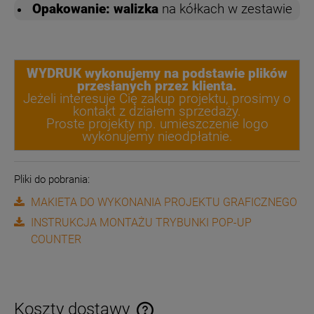
Opakowanie: walizka
na kółkach w zestawie
WYDRUK wykonujemy na podstawie plików
przesłanych przez klienta.
Jeżeli interesuje Cię zakup projektu, prosimy o
kontakt z działem sprzedaży.
Proste projekty np. umieszczenie logo
wykonujemy nieodpłatnie.
Pliki do pobrania:
MAKIETA DO WYKONANIA PROJEKTU GRAFICZNEGO
INSTRUKCJA MONTAŻU TRYBUNKI POP-UP
COUNTER
Koszty dostawy