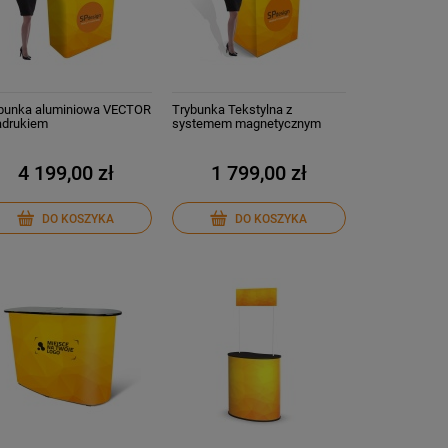
bunka aluminiowa VECTOR
Trybunka Tekstylna z
adrukiem
systemem magnetycznym
Wydruk na materiale
poliestrowym
4 199,00 zł
1 799,00 zł
DO KOSZYKA
DO KOSZYKA