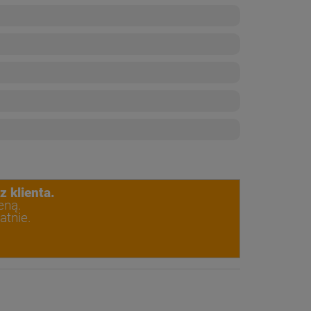
 klienta.
eną.
atnie.