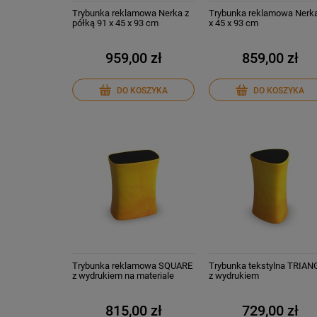
Trybunka reklamowa Nerka z
Trybunka reklamowa Nerk
półką 91 x 45 x 93 cm
x 45 x 93 cm
959,00 zł
859,00 zł
DO KOSZYKA
DO KOSZYKA
Trybunka reklamowa SQUARE
Trybunka tekstylna TRIAN
z wydrukiem na materiale
z wydrukiem
tekstylnym
815,00 zł
729,00 zł