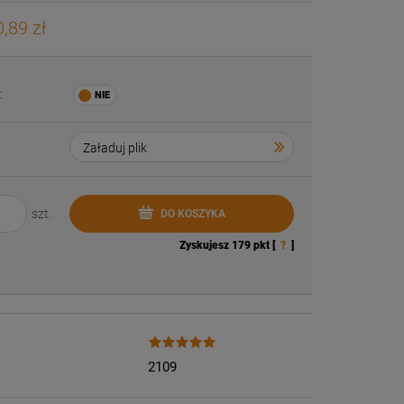
,89 zł
:
szt.
DO KOSZYKA
Zyskujesz
179
pkt [
?
]
2109