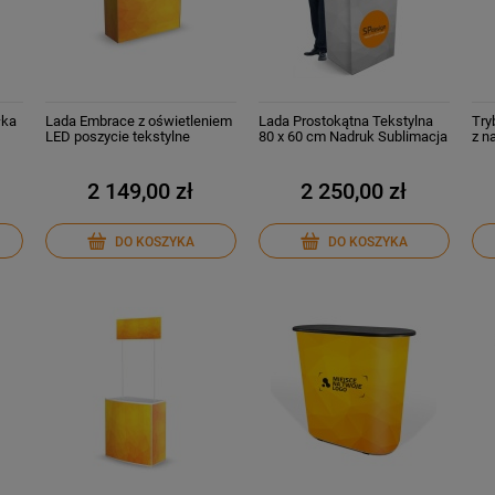
łka
Lada Embrace z oświetleniem
Lada Prostokątna Tekstylna
Try
LED poszycie tekstylne
80 x 60 cm Nadruk Sublimacja
z n
Backlite 195 g
z półką i blatem do wyboru
2 149,00 zł
2 250,00 zł
DO KOSZYKA
DO KOSZYKA