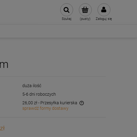
Szukaj
(pusty)
Zaloguj się
cm
duża ilość
5-6 dni roboczych
26,00 zł
- Przesyłka kurierska
sprawdź formy dostawy
Cena nie zawiera ewentualnych kosztów
płatności
zł