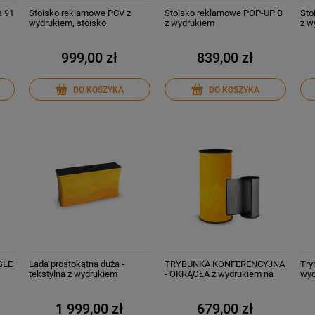
a 91
Stoisko reklamowe PCV z
Stoisko reklamowe POP-UP B
Sto
wydrukiem, stoisko
z wydrukiem
z w
promocyjne
999,00 zł
839,00 zł
DO KOSZYKA
DO KOSZYKA
GLE
Lada prostokątna duża -
TRYBUNKA KONFERENCYJNA
Try
tekstylna z wydrukiem
- OKRĄGŁA z wydrukiem na
wyd
folii
1 999,00 zł
679,00 zł