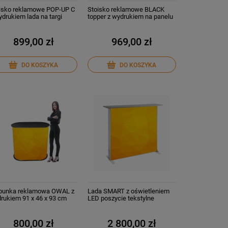
isko reklamowe POP-UP C
Stoisko reklamowe BLACK
ydrukiem lada na targi
topper z wydrukiem na panelu
PCV
899,00 zł
969,00 zł
DO KOSZYKA
DO KOSZYKA
bunka reklamowa OWAL z
Lada SMART z oświetleniem
rukiem 91 x 46 x 93 cm
LED poszycie tekstylne
Backlite
800,00 zł
2 800,00 zł