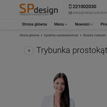
221002030
sklep@reklamydrukarn
Strona główna
Menu
Nowości
Pro
Strona główna
Systemy wystawiennicze
Stoiska i trybunk
Trybunka prostoką