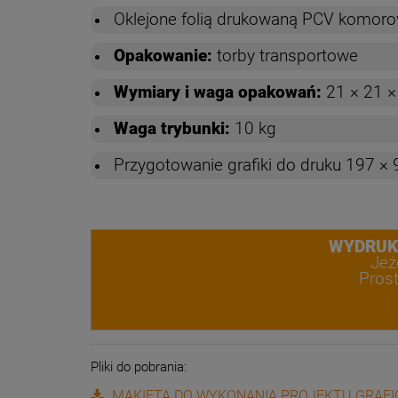
Oklejone folią drukowaną PCV komor
Opakowanie:
torby transportowe
Wymiary i waga opakowań:
21 × 21 ×
Waga trybunki:
10 kg
Przygotowanie grafiki do druku 197 ×
WYDRUK w
Jeż
Prost
Pliki do pobrania:
MAKIETA DO WYKONANIA PROJEKTU GRAF