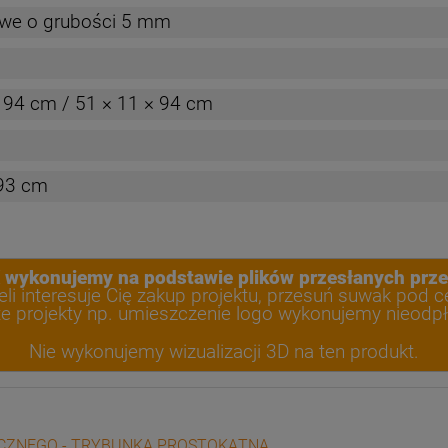
owe o grubości 5 mm
 94 cm / 51 × 11 × 94 cm
 93 cm
ykonujemy na podstawie plików przesłanych przez
eli interesuje Cię zakup projektu, przesuń suwak pod c
e projekty np. umieszczenie logo wykonujemy nieodpł
Nie wykonujemy wizualizacji 3D na ten produkt.
ICZNEGO - TRYBUNKA PROSTOKĄTNA