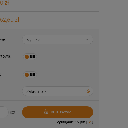
0 zł
62,60 zł
owe:
rtowa:
:
szt.
DO KOSZYKA
Zyskujesz
359
pkt [
?
]