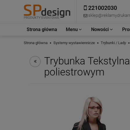
221002030
sklep@reklamydrukarn
Strona główna
Menu
Nowości
Pro
Strona główna
Systemy wystawiennicze
Trybunki / Lady
Trybunka Tekstyln
poliestrowym