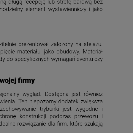
ną długą recepcję lub strefę barową bez
odzielny element wystawienniczy i jako
telnie prezentował założony na stelażu.
ięcie materiału, jako obudowy. Materiał
ady do specyficznych wymagań eventu czy
wojej firmy
esjonalny wygląd. Dostępna jest również
wienia. Ten niepozorny dodatek zwiększa
rzechowywanie trybunki jest wygodne i
chronę konstrukcji podczas przewozu i
alne rozwiązanie dla firm, które szukają