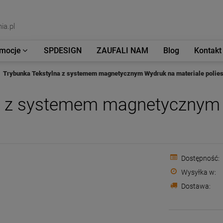
ia.pl
mocje
SPDESIGN
ZAUFALI NAM
Blog
Kontakt
Trybunka Tekstylna z systemem magnetycznym Wydruk na materiale polie
a z systemem magnetycznym 
Dostępność:
Wysyłka w:
Dostawa:
Cena nie zawiera e
płatności