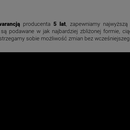
warancją
producenta
5 lat
, zapewniamy najwyższą 
w są podawane w jak najbardziej zbliżonej formie, 
astrzegamy sobie możliwość zmian bez wcześniejsze