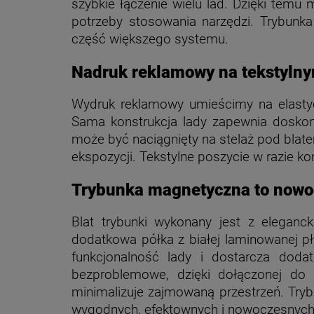
szybkie łączenie wielu lad. Dzięki tem
potrzeby stosowania narzędzi. Trybunk
część większego systemu.
Nadruk reklamowy na tekstylny
Wydruk reklamowy umieścimy na elastycz
Sama konstrukcja lady zapewnia doskona
może być naciągnięty na stelaż pod bla
ekspozycji. Tekstylne poszycie w razie k
Trybunka magnetyczna to nowoc
Blat trybunki wykonany jest z eleganck
dodatkowa półka z białej laminowanej p
funkcjonalność lady i dostarcza doda
bezproblemowe, dzięki dołączonej do 
minimalizuje zajmowaną przestrzeń. Tryb
wygodnych, efektownych i nowoczesnych