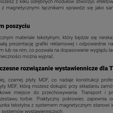
u możesz z kilku odrębnych modułów stworzyć efektow
a z magnetycznymi łącznikami sprawdzi się jako sam
m poszyciu
nym materiale tekstylnym, który będzie się nieskazi
łą prezentację grafiki reklamowej i odpowiednie nap
tem lub na nim, co pozwala na dopasowanie wyglądu l
onieczności można wyprać.
zesne rozwiązanie wystawiennicze dla T
iej, czarnej płyty MDF, co nadaje konstrukcji prof
łyty MDF, którą możesz dokupić przy składaniu zamó
tkowe miejsce do przechowywania. Transport i p
zestawu torbie. Praktyczny pokrowiec zapewnia o
unka tekstylna z systemem magnetycznym stanowi ide
 systemów wystawienniczych.