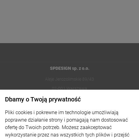
SPDESIGN sp. z o.o.
Aleje Jerozolimskie 89/43
02-001 Warszawa
Dbamy o Twoją prywatność
221002030
Pliki cookies i pokrewne im technologie umożliwiają
sklep@reklamydrukarnia.pl
poprawne działanie strony i pomagają nam dostosować
ofertę do Twoich potrzeb. Możesz zaakceptować
Moje konto
wykorzystanie przez nas wszystkich tych plików i przejść