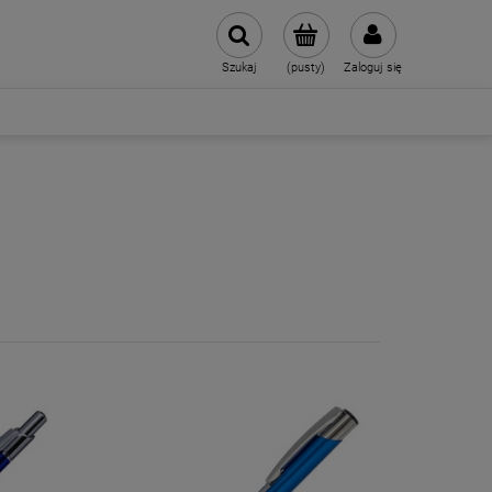
Szukaj
(pusty)
Zaloguj się