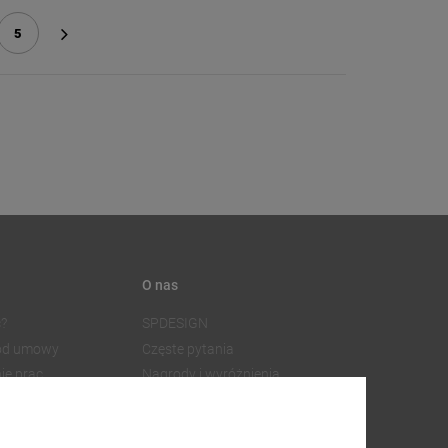
5
»
O nas
?
SPDESIGN
 od umowy
Częste pytania
ie prac
Nagrody i wyróżnienia
Współpraca z dostawcami
SPDESIGN
Facebook