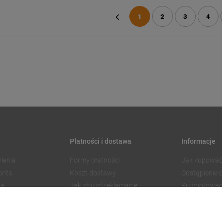
1
2
3
4
«
Płatności i dostawa
Informacje
ienia
Formy płatności
Jak kupować
onta
Koszt dostawy
Odstąpienie
ia
Jak złożyć reklamację
Przygotowan
Czas realizacji zamówienia
Znakowanie
Regulamin 