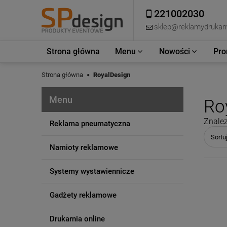
221002030
sklep@reklamydrukarn
Strona główna
Menu
Nowości
Pro
Strona główna
RoyalDesign
Menu
Ro
Znalez
Reklama pneumatyczna
Sortu
Namioty reklamowe
Systemy wystawiennicze
Gadżety reklamowe
Drukarnia online