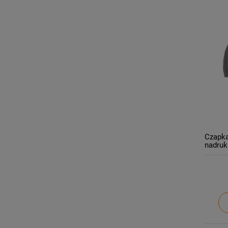
Czapka
nadruk