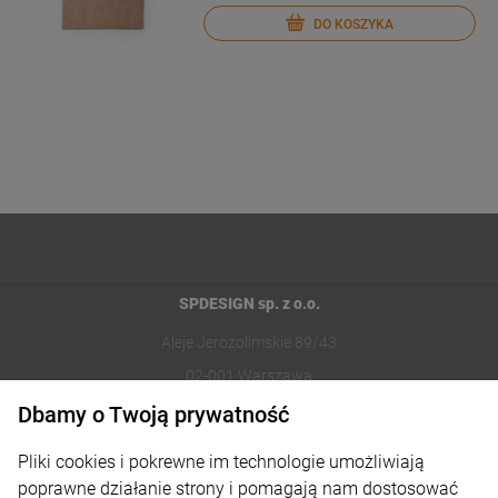
DO KOSZYKA
SPDESIGN sp. z o.o.
Aleje Jerozolimskie 89/43
02-001 Warszawa
Dbamy o Twoją prywatność
221002030
Pliki cookies i pokrewne im technologie umożliwiają
sklep@reklamydrukarnia.pl
poprawne działanie strony i pomagają nam dostosować