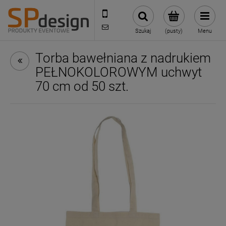
221002030
sklep@reklamydrukarnia.pl
Szukaj
(pusty)
Menu
Torba bawełniana z nadrukiem
PEŁNOKOLOROWYM uchwyt
70 cm od 50 szt.