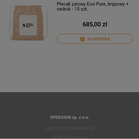
Plecak jutowy Eco-Pure, brązowy +
nadruk - 15 szt.
685,00 zł
DO KOSZYKA
SPDESIGN sp. z o.o.
Aleje Jerozolimskie 89/43
02-001 Warszawa