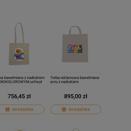
ba bawełniana z nadrukiem
Torba reklamowa bawełniana
ŁNOKOLOROWYM uchwyt
ecru z nadrukiem
cm od 50 szt.
PEŁNOKOLOROWYM uchwyt
35 cm od 50 szt.
756,45 zł
895,00 zł
DO KOSZYKA
DO KOSZYKA