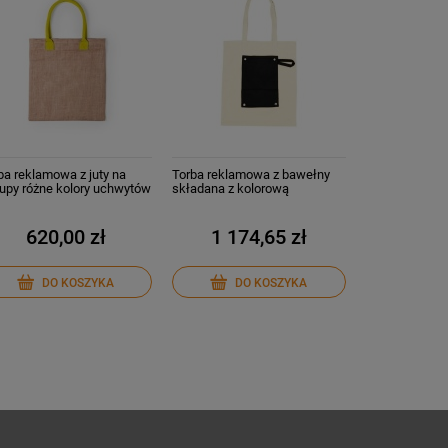
ba reklamowa z juty na
Torba reklamowa z bawełny
upy różne kolory uchwytów
składana z kolorową
szt.
kieszenią 50 szt.
620,00 zł
1 174,65 zł
DO KOSZYKA
DO KOSZYKA