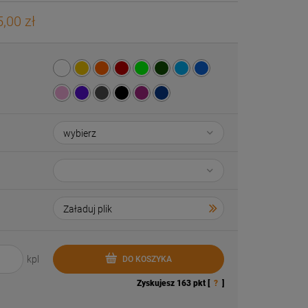
,00 zł
kpl
DO KOSZYKA
Zyskujesz
163
pkt [
?
]