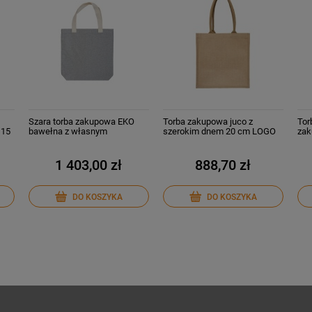
Szara torba zakupowa EKO
Torba zakupowa juco z
Tor
 15
bawełna z własnym
szerokim dnem 20 cm LOGO
zak
nadrukiem 50 szt.
25 szt.
25 
1 403,00 zł
888,70 zł
DO KOSZYKA
DO KOSZYKA