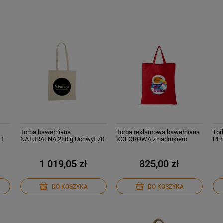
Torba bawełniana
Torba reklamowa bawełniana
Tor
YT
NATURALNA 280 g Uchwyt 70
KOLOROWA z nadrukiem
PE
cm od 50 szt.
uchwyt 35 cm od 50 szt.
70 
1 019,05 zł
825,00 zł
DO KOSZYKA
DO KOSZYKA