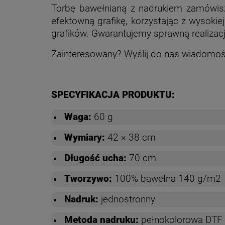
Torbę bawełnianą z nadrukiem zamówi
efektowną grafikę, korzystając z wysoki
grafików. Gwarantujemy sprawną realiza
Zainteresowany? Wyślij do nas wiadomo
SPECYFIKACJA PRODUKTU:
Waga:
60 g
Wymiary:
42 × 38 cm
Długość ucha:
70 cm
Tworzywo:
100% bawełna 140 g/m2
Nadruk:
jednostronny
Metoda nadruku:
pełnokolorowa DTF