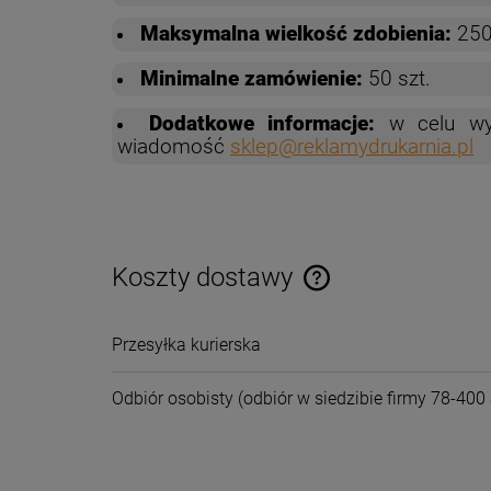
Maksymalna wielkość zdobienia:
250
Minimalne zamówienie:
50 szt.
Dodatkowe informacje:
w celu wy
wiadomość
sklep@reklamydrukarnia.pl
Koszty dostawy
Cena nie zawiera ewentual
Przesyłka kurierska
płatności
Odbiór osobisty
(odbiór w siedzibie firmy 78-400 