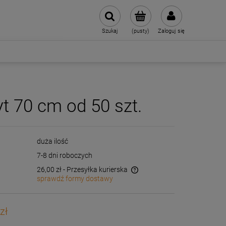
Szukaj
(pusty)
Zaloguj się
 70 cm od 50 szt.
duża ilość
7-8 dni roboczych
26,00 zł
- Przesyłka kurierska
sprawdź formy dostawy
Cena nie zawiera ewentualnych kosztów
płatności
zł