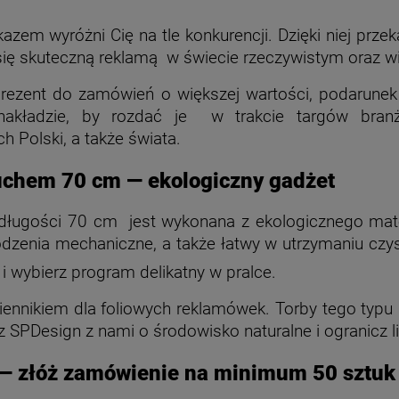
kazem wyróżni Cię na tle konkurencji. Dzięki niej pr
się skuteczną reklamą w świecie rzeczywistym oraz w
prezent do zamówień o większej wartości, podarunek
akładzie, by rozdać je w trakcie targów bran
 Polski, a także świata.
uchem 70 cm — ekologiczny gadżet
ługości 70 cm jest wykonana z ekologicznego mater
odzenia mechaniczne, a także łatwy w utrzymaniu czys
 i wybierz program delikatny w pralce.
ennikiem dla foliowych reklamówek. Torby tego typu 
SPDesign z nami o środowisko naturalne i ogranicz 
 — złóż zamówienie na minimum 50 sztuk