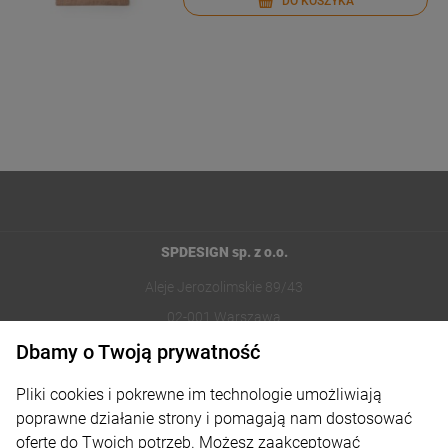
DO KOSZYKA
SPDESIGN sp. z o.o.
Aleje Jerozolimskie 89/43
02-001 Warszawa
Dbamy o Twoją prywatność
221002030
Pliki cookies i pokrewne im technologie umożliwiają
sklep@reklamydrukarnia.pl
poprawne działanie strony i pomagają nam dostosować
ofertę do Twoich potrzeb. Możesz zaakceptować