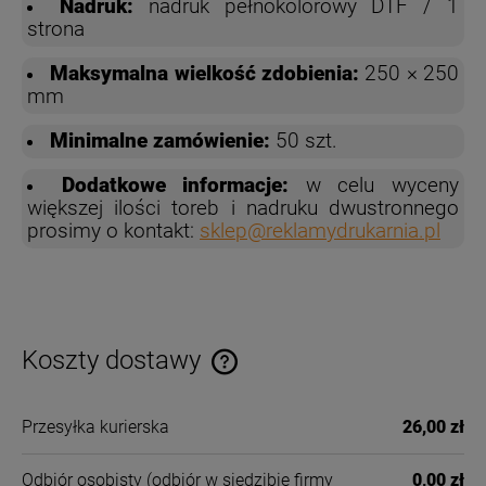
Nadruk:
nadruk pełnokolorowy DTF / 1
strona
Maksymalna wielkość zdobienia:
250 × 250
mm
Minimalne zamówienie:
50 szt.
Dodatkowe informacje:
w celu wyceny
większej ilości toreb i nadruku dwustronnego
prosimy o kontakt:
sklep@reklamydrukarnia.pl
Koszty dostawy
Cena nie zawiera ewentualnych kosztów płatności
Przesyłka kurierska
26,00 zł
Odbiór osobisty
(odbiór w siedzibie firmy
0,00 zł