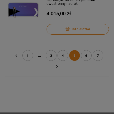
dwustronny nadruk
4 015,00 zł
DO KOSZYKA
1
...
3
4
5
6
7
«
»