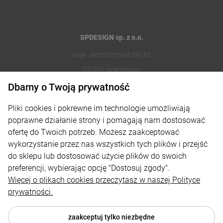
SPDESIGN sp. z o.o.
Aleje Jerozolimskie 89/43
02-001 Warszawa
Dbamy o Twoją prywatność
221002030
Pliki cookies i pokrewne im technologie umożliwiają
sklep@reklamydrukarnia.pl
poprawne działanie strony i pomagają nam dostosować
ofertę do Twoich potrzeb. Możesz zaakceptować
Moje konto
wykorzystanie przez nas wszystkich tych plików i przejść
do sklepu lub dostosować użycie plików do swoich
Płatności i dostawa
preferencji, wybierając opcję "Dostosuj zgody".
Informacje
Więcej o plikach cookies przeczytasz w naszej Polityce
prywatności.
O nas
zaakceptuj tylko niezbędne