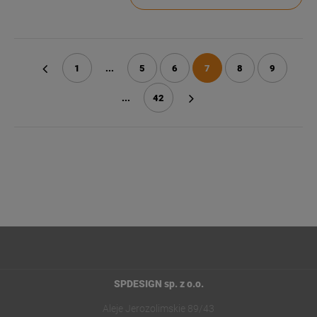
1
...
5
6
7
8
9
«
...
42
»
SPDESIGN sp. z o.o.
Aleje Jerozolimskie 89/43