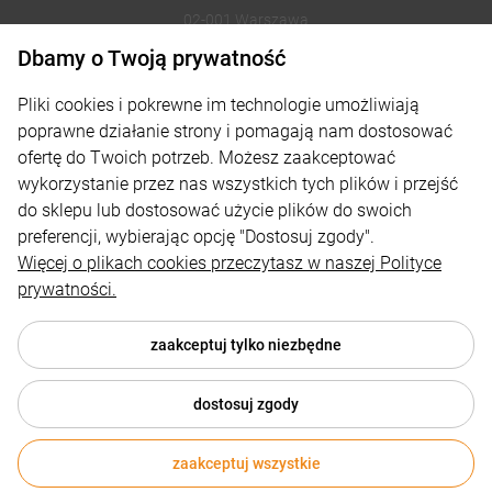
02-001 Warszawa
Dbamy o Twoją prywatność
221002030
Pliki cookies i pokrewne im technologie umożliwiają
sklep@reklamydrukarnia.pl
poprawne działanie strony i pomagają nam dostosować
ofertę do Twoich potrzeb. Możesz zaakceptować
Moje konto
wykorzystanie przez nas wszystkich tych plików i przejść
do sklepu lub dostosować użycie plików do swoich
Płatności i dostawa
preferencji, wybierając opcję "Dostosuj zgody".
Informacje
Więcej o plikach cookies przeczytasz w naszej Polityce
prywatności.
O nas
zaakceptuj tylko niezbędne
dostosuj zgody
© 2026 reklamydrukarnia.pl . Wszelkie prawa zastrzeżone.
Styl graficzny i aplikacje ShopGadget.pl
Sklep internetowy
zaakceptuj wszystkie
Shoper.pl