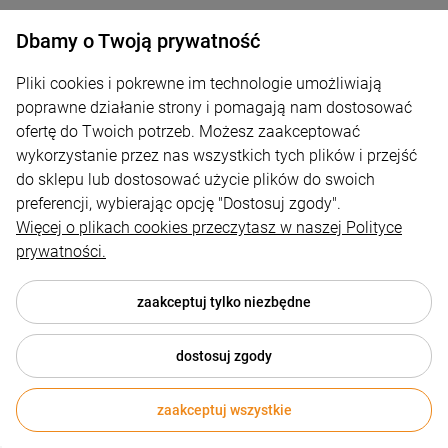
Dbamy o Twoją prywatność
Mówią niektórzy w złym humorze
Bluza z nadrukiem
Pliki cookies i pokrewne im technologie umożliwiają
poprawne działanie strony i pomagają nam dostosować
129,00 zł
ofertę do Twoich potrzeb. Możesz zaakceptować
wykorzystanie przez nas wszystkich tych plików i przejść
do sklepu lub dostosować użycie plików do swoich
powiadom o dostępności
preferencji, wybierając opcję "Dostosuj zgody".
Więcej o plikach cookies przeczytasz w naszej Polityce
prywatności.
zaakceptuj tylko niezbędne
Mr & Mrs Bluza dla par z nadrukiem
dostosuj zgody
129,00 zł
zaakceptuj wszystkie
powiadom o dostępności