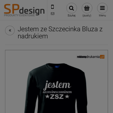
221002030
sklep@reklamydrukarnia.pl
Szukaj
(pusty)
Menu
Jestem ze Szczecinka Bluza z
nadrukiem