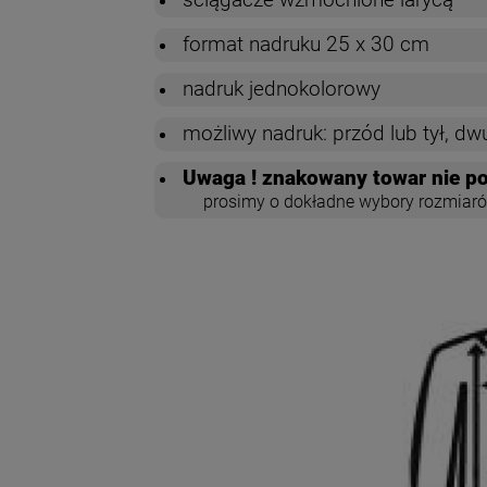
ściągacze wzmocnione larycą
format nadruku 25 x 30 cm
nadruk jednokolorowy
możliwy nadruk: przód lub tył, dw
Uwaga ! znakowany towar nie po
prosimy o dokładne wybory rozmiaró