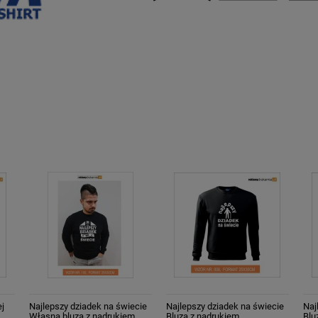
ej
Najlepszy dziadek na świecie
Najlepszy dziadek na świecie
Naj
Własna bluza z nadrukiem
Bluza z nadrukiem
Blu