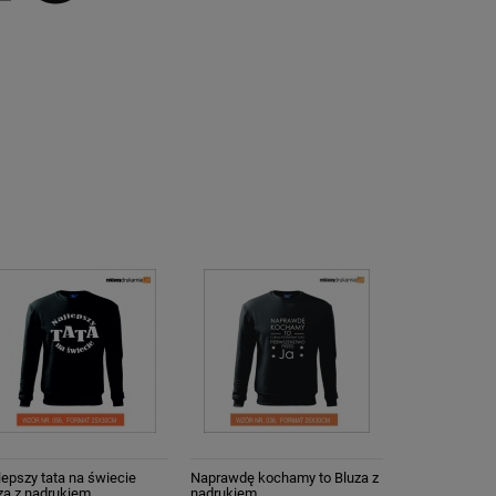
lepszy tata na świecie
Naprawdę kochamy to Bluza z
za z nadrukiem
nadrukiem