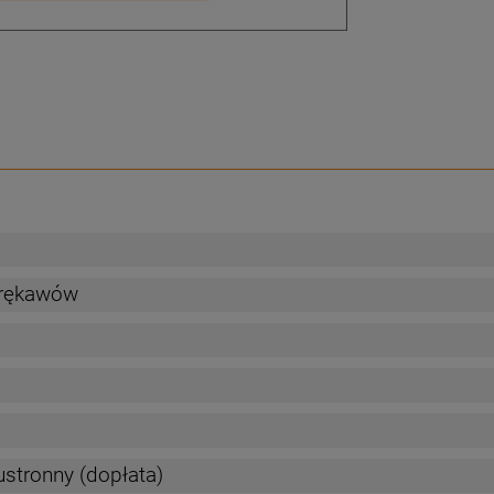
 rękawów
ustronny (dopłata)