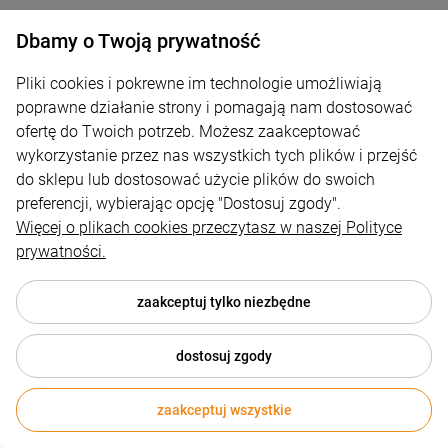
Dbamy o Twoją prywatność
Życie jest piękne Bluza z nadrukiem
Pliki cookies i pokrewne im technologie umożliwiają
poprawne działanie strony i pomagają nam dostosować
129,00 zł
ofertę do Twoich potrzeb. Możesz zaakceptować
wykorzystanie przez nas wszystkich tych plików i przejść
powiadom o dostępności
do sklepu lub dostosować użycie plików do swoich
preferencji, wybierając opcję "Dostosuj zgody".
Więcej o plikach cookies przeczytasz w naszej Polityce
prywatności.
zaakceptuj tylko niezbędne
Jestem ze Szczecinka Bluza z
nadrukiem
dostosuj zgody
129,00 zł
zaakceptuj wszystkie
powiadom o dostępności