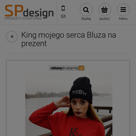
221002030
sklep@reklamydrukarnia.pl
Szukaj
(pusty)
Menu
King mojego serca Bluza na
prezent